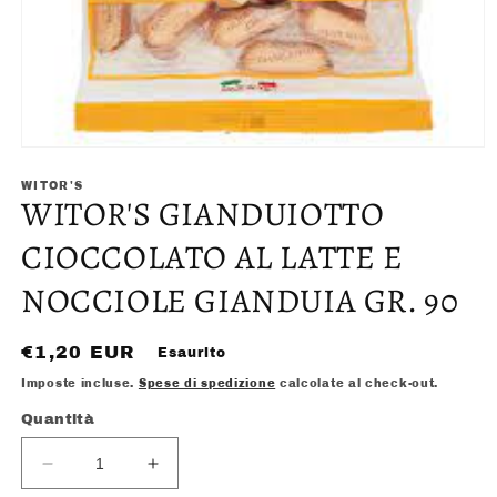
Apri
contenuti
multimediali
WITOR'S
WITOR'S GIANDUIOTTO
1
in
finestra
CIOCCOLATO AL LATTE E
modale
NOCCIOLE GIANDUIA GR. 90
Prezzo
€1,20 EUR
Esaurito
di
Imposte incluse.
Spese di spedizione
calcolate al check-out.
listino
Quantità
Diminuisci
Aumenta
quantità
quantità