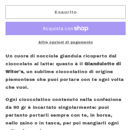
per
per
WITOR&#39;S
WITOR&#39;S
Esaurito
GIANDUIOTTO
GIANDUIOTTO
CIOCCOLATO
CIOCCOLATO
AL
AL
LATTE
LATTE
E
E
Altre opzioni di pagamento
NOCCIOLE
NOCCIOLE
GIANDUIA
GIANDUIA
Un cuore di nocciole gianduia ricoperto dal
GR.
GR.
cioccolato al latte: questo è il
Gianduiotto di
90
90
Witor's
, un sublime cioccolatino di origine
piemontese che puoi portare con te ogni volta
che vuoi.
Ogni cioccolatino contenuto nella confezione
da 90 gr è incartato singolarmente: puoi
pertanto portarli sempre con te, in borsa,
nello zaino o in tasca, per poi mangiarli ogni