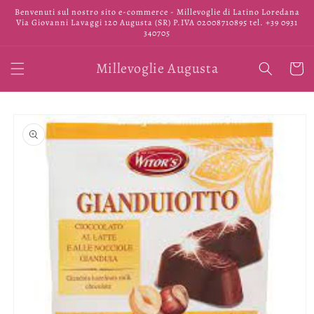
Vai
Benvenuti sul nostro sito e-commerce - Millevoglie di Latino Loredana
direttamente
Via Giovanni Lavaggi 120 Augusta (SR) P.IVA 02008710895 tel. +39 0931
ai contenuti
340705
Millevoglie Augusta
Carrell
Passa alle
informazioni
sul prodotto