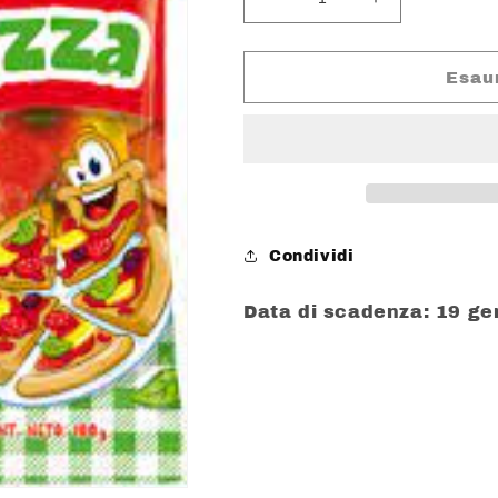
Diminuisci
Aumenta
quantità
quantità
per
per
TROLLI
TROLLI
Esau
CANDY
CANDY
PIZZA
PIZZA
BUSTA
BUSTA
GR.100
GR.100
SENZA
SENZA
GLUTINE
GLUTINE
Condividi
Data di scadenza: 19 g