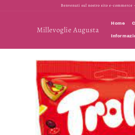
Vai
Benvenuti sul nostro sito e-commerce -
direttamente
ai contenuti
Home
C
Millevoglie Augusta
Informazi
Passa alle
informazioni
sul prodotto