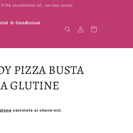
 P.IVA 02008710895 tel. +39 0931 340705
ini & Condizioni
Accedi
Carrello
DY PIZZA BUSTA
ZA GLUTINE
izione
calcolate al check-out.