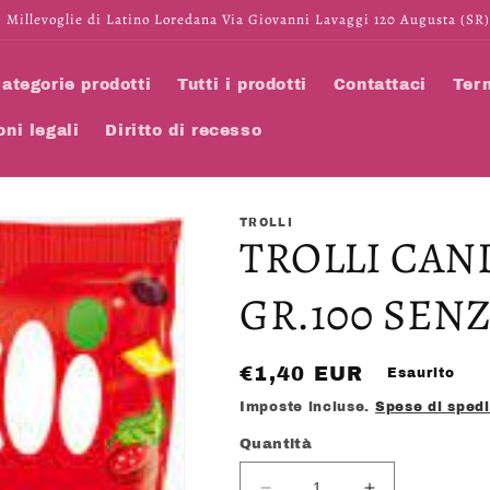
 Millevoglie di Latino Loredana Via Giovanni Lavaggi 120 Augusta (SR)
ategorie prodotti
Tutti i prodotti
Contattaci
Term
oni legali
Diritto di recesso
TROLLI
TROLLI CAN
GR.100 SEN
Prezzo
€1,40 EUR
Esaurito
di
Imposte incluse.
Spese di sped
listino
Quantità