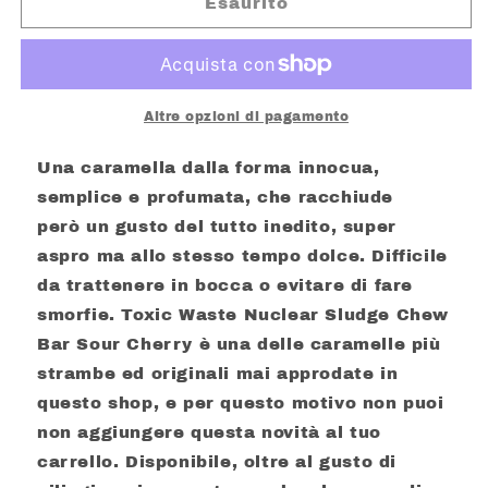
TOXIC
TOXIC
Esaurito
WASTE
WASTE
NUCLEAR
NUCLEAR
SLUDGE
SLUDGE
CHERRY
CHERRY
GR.
GR.
Altre opzioni di pagamento
20
20
Una caramella dalla forma innocua,
semplice e profumata, che racchiude
però un gusto del tutto inedito, super
aspro ma allo stesso tempo dolce. Difficile
da trattenere in bocca o evitare di fare
smorfie. Toxic Waste Nuclear Sludge Chew
Bar Sour Cherry è una delle caramelle più
strambe ed originali mai approdate in
questo shop, e per questo motivo non puoi
non aggiungere questa novità al tuo
carrello. Disponibile, oltre al gusto di