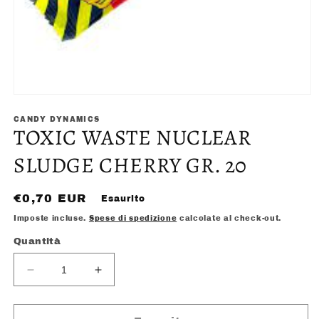
Apri
contenuti
multimediali
CANDY DYNAMICS
TOXIC WASTE NUCLEAR
1
in
finestra
SLUDGE CHERRY GR. 20
modale
Prezzo
€0,70 EUR
Esaurito
di
Imposte incluse.
Spese di spedizione
calcolate al check-out.
listino
Quantità
Diminuisci
Aumenta
quantità
quantità
per
per