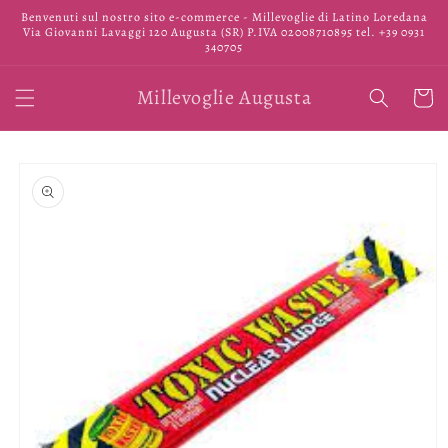
Vai
Benvenuti sul nostro sito e-commerce - Millevoglie di Latino Loredana
direttamente
Via Giovanni Lavaggi 120 Augusta (SR) P.IVA 02008710895 tel. +39 0931
ai contenuti
340705
Millevoglie Augusta
Carrell
Passa alle
informazioni
sul prodotto