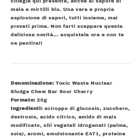
ciliegia qui presente, anche al sapore di
mela e mirtilli blu. Una vera e propria
esplosione di sapori, tutti insieme, mai
provati prima. Non farti scappare questa
deliziosa novità... acquistala ora e non te
ne pentirai!
Denominazione:
Toxic Waste Nuclear
Sludge Chew Bar Sour Cherry
Formato:
20g
Ingredienti:
sciroppo di glucosio, zucchero,
destrosio, acido citrico, amido di mais
modificato, olii vegetali idrogenati (palma,
soia), aromi, emulsionante E471, proteine