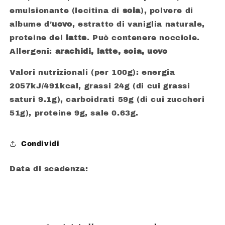
emulsionante (lecitina di
soia
), polvere di
albume d’
uovo
, estratto di vaniglia naturale,
proteine del
latte
. Può contenere nocciole.
Allergeni:
arachidi, latte, soia, uovo
Valori nutrizionali (per 100g): energia
2057kJ/491kcal, grassi 24g (di cui grassi
saturi 9.1g), carboidrati 59g (di cui zuccheri
51g), proteine 9g, sale 0.63g.
Condividi
Data di scadenza: