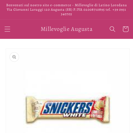
Vai
Benvenuti sul nostro sito e-commerce - Millevoglie di Latino Loredana
direttamente
Via Giovanni Lavaggi 120 Augusta (SR) P.IVA 02008710895 tel. +39 0931
ai contenuti
340705
Millevoglie Augusta
Carrell
Passa alle
informazioni
sul prodotto