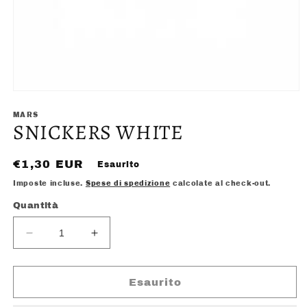
Apri
contenuti
multimediali
MARS
SNICKERS WHITE
1
in
finestra
modale
Prezzo
€1,30 EUR
Esaurito
di
Imposte incluse.
Spese di spedizione
calcolate al check-out.
listino
Quantità
Diminuisci
Aumenta
quantità
quantità
per
per
SNICKERS
SNICKERS
Esaurito
WHITE
WHITE