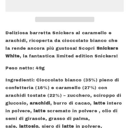
Deliziosa barretta Snickers al caramello e
arachidi, ricoperta da cioccolato bianco che
la rende ancora più gustosa! Scopri
Snickers
White
, la fantastica limited edition Snickers!
Peso netto: 49g
Ingredienti: Cioccolato bianco (35%) pieno di
confetteria (16%) e caramello (27%) con
arachidi tostate (22%) – zucchero, sciroppo di
glucosio,
arachidi
, burro di cacao,
latte
intero
in polvere,
latte
scremato in polvere , olio di
semi di girasole, grasso di palma,
sale,
lattosio
, siero di
latte
in polvere,