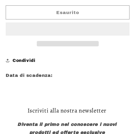
per
per
SAN
SAN
Esaurito
MARTINO
MARTINO
ZUCCHERO
ZUCCHERO
A
A
VELO
VELO
VANIGLIATO
VANIGLIATO
125
125
GR
GR
Condividi
SENZA
SENZA
GLUTINE
GLUTINE
Data di scadenza:
Iscriviti alla nostra newsletter
Diventa il primo nel conoscere i nuovi
prodotti ed offerte esclusive