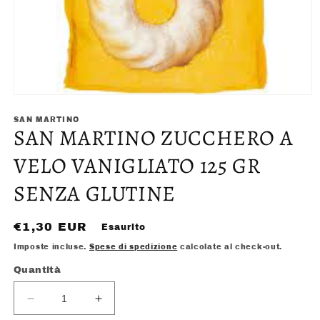
Apri
contenuti
multimediali
SAN MARTINO
SAN MARTINO ZUCCHERO A
1
in
finestra
VELO VANIGLIATO 125 GR
modale
SENZA GLUTINE
Prezzo
€1,30 EUR
Esaurito
di
Imposte incluse.
Spese di spedizione
calcolate al check-out.
listino
Quantità
Diminuisci
Aumenta
quantità
quantità