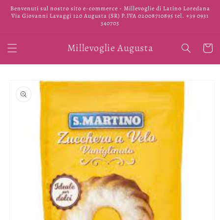
Vai
Benvenuti sul nostro sito e-commerce - Millevoglie di Latino Loredana
direttamente
Via Giovanni Lavaggi 120 Augusta (SR) P.IVA 02008710895 tel. +39 0931
ai contenuti
340705
Millevoglie Augusta
Carrell
Passa alle
informazioni
sul prodotto