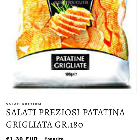
Apri
contenuti
multimediali
SALATI PREZIOSI
SALATI PREZIOSI PATATINA
1
in
finestra
GRIGLIATA GR.180
modale
Prezzo
€1,30 EUR
Esaurito