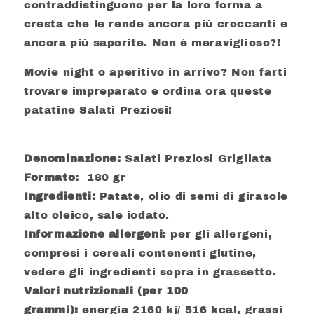
contraddistinguono per la loro forma a
cresta che le rende ancora più croccanti e
ancora più saporite. Non è meraviglioso?!
Movie night o aperitivo in arrivo? Non farti
trovare impreparato e ordina ora queste
patatine Salati Preziosi!
Denominazione:
Salati Preziosi Grigliata
Formato:
180 gr
Ingredienti:
Patate, olio di semi di girasole
alto oleico, sale iodato.
Informazione allergeni
: per gli allergeni,
compresi i cereali contenenti glutine,
vedere gli ingredienti sopra in grassetto.
Valori nutrizionali (per 100
grammi):
energia 2160 kj/ 516 kcal, grassi