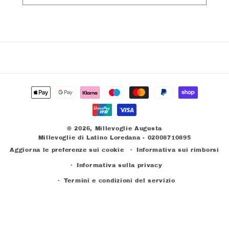
Metodi
di
pagamento
© 2026,
Millevoglie Augusta
Millevoglie di Latino Loredana - 02008710895
Aggiorna le preferenze sui cookie
Informativa sui rimborsi
Informativa sulla privacy
Termini e condizioni del servizio
Informativa sulle spedizioni
Recapiti
Informativa legale