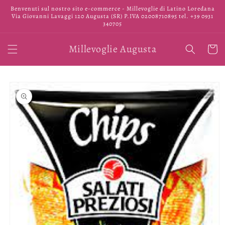
Vai
Benvenuti sul nostro sito e-commerce - Millevoglie di Latino Loredana
direttamente
Via Giovanni Lavaggi 120 Augusta (SR) P.IVA 02008710895 tel. +39 0931
ai contenuti
340705
Millevoglie Augusta
Carrell
Passa alle
informazioni
sul prodotto