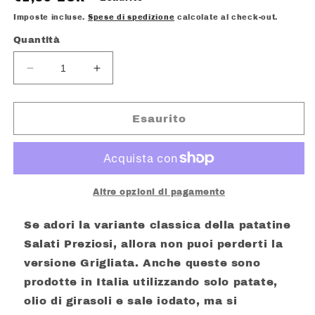
di
Imposte incluse.
Spese di spedizione
calcolate al check-out.
listino
Quantità
Diminuisci
Aumenta
quantità
quantità
per
per
SALATI
SALATI
Esaurito
PREZIOSI
PREZIOSI
PATATINA
PATATINA
GRIGLIATA
GRIGLIATA
GR.180
GR.180
Altre opzioni di pagamento
Se adori la variante classica della patatine
Salati Preziosi, allora non puoi perderti la
versione Grigliata. Anche queste sono
prodotte in Italia utilizzando solo patate,
olio di girasoli e sale iodato, ma si