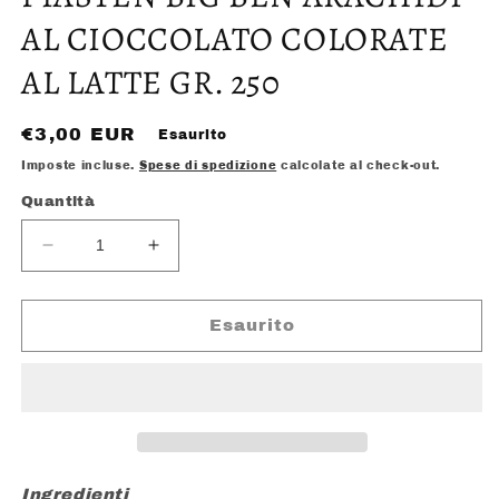
in
finestra
AL CIOCCOLATO COLORATE
modale
AL LATTE GR. 250
Prezzo
€3,00 EUR
Esaurito
di
Imposte incluse.
Spese di spedizione
calcolate al check-out.
listino
Quantità
Diminuisci
Aumenta
quantità
quantità
per
per
PIASTEN
PIASTEN
Esaurito
BIG
BIG
BEN
BEN
ARACHIDI
ARACHIDI
AL
AL
CIOCCOLATO
CIOCCOLATO
COLORATE
COLORATE
AL
AL
Ingredienti