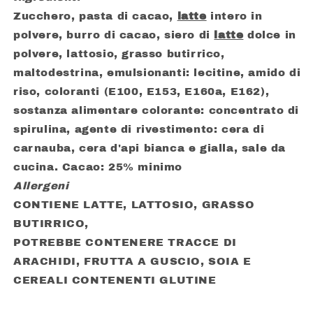
LATTE
LATTE
Zucchero, pasta di cacao,
latte
intero in
GR.
GR.
polvere, burro di cacao, siero di
latte
dolce in
250
250
polvere, lattosio, grasso butirrico,
maltodestrina, emulsionanti: lecitine, amido di
riso, coloranti (E100, E153, E160a, E162),
sostanza alimentare colorante: concentrato di
spirulina, agente di rivestimento: cera di
carnauba, cera d'api bianca e gialla, sale da
cucina. Cacao: 25% minimo
Allergeni
CONTIENE LATTE, LATTOSIO, GRASSO
BUTIRRICO,
POTREBBE CONTENERE TRACCE DI
ARACHIDI, FRUTTA A GUSCIO, SOIA E
CEREALI CONTENENTI GLUTINE