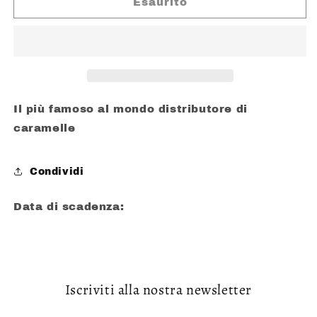
PEZ
PEZ
Esaurito
DISPENCER
DISPENCER
SERIE
SERIE
PRINCIPESSE
PRINCIPESSE
-
-
BELLE
BELLE
Il più famoso al mondo distributore di
caramelle
Condividi
Data di scadenza:
Iscriviti alla nostra newsletter