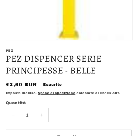
Apri
contenuti
multimediali
PEZ
PEZ DISPENCER SERIE
1
in
finestra
PRINCIPESSE - BELLE
modale
Prezzo
€2,60 EUR
Esaurito
di
Imposte incluse.
Spese di spedizione
calcolate al check-out.
listino
Quantità
Diminuisci
Aumenta
quantità
quantità
per
per