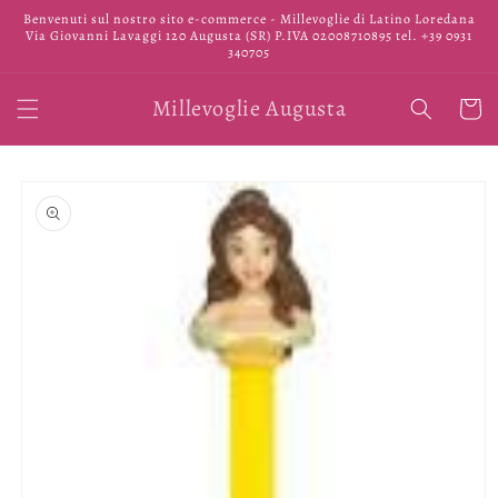
Vai
Benvenuti sul nostro sito e-commerce - Millevoglie di Latino Loredana
direttamente
Via Giovanni Lavaggi 120 Augusta (SR) P.IVA 02008710895 tel. +39 0931
ai contenuti
340705
Millevoglie Augusta
Carrell
Passa alle
informazioni
sul prodotto