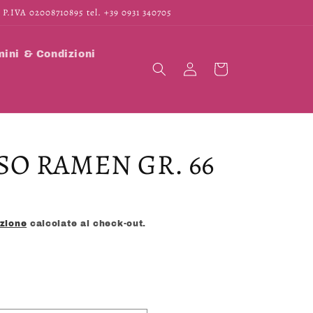
 P.IVA 02008710895 tel. +39 0931 340705
ini & Condizioni
Accedi
Carrello
SO RAMEN GR. 66
izione
calcolate al check-out.