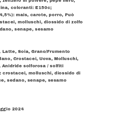
), zenzero in polvere, pepe nero,
lina, coloranti: E150c;
4,5%): mais, carote, porro, Può
stacei, molluschi, diossido di zolfo
sedano, senape, sesamo
, Latte, Soia, Grano/Frumento
ano, Crostacei, Uova, Molluschi,
nidride solforosa / solfiti
 crostacei, molluschi, diossido di
esce, sedano, senape, sesamo
aggio 2024