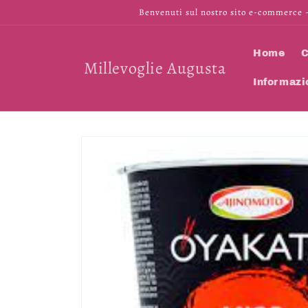
Vai
Benvenuti sul nostro sito e-commerce -
direttamente
ai contenuti
Home
C
Millevoglie Augusta
Informazi
Passa alle
informazioni
sul prodotto