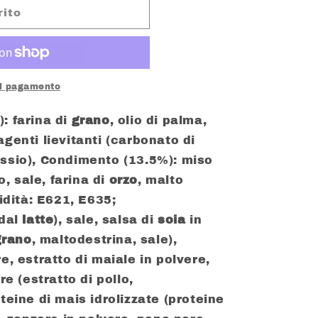
rito
di pagamento
: farina di
grano
, olio di palma,
agenti lievitanti (carbonato di
assio), Condimento (13.5%): miso
so, sale, farina di
orzo
, malto
pidità: E621, E635;
dal
latte
), sale, salsa di
soia
in
grano
, maltodestrina, sale),
e, estratto di maiale in polvere,
re (estratto di pollo,
teine di mais idrolizzate (proteine