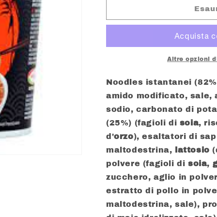
OYAKATA
OYAKATA
Esau
MISO
MISO
RAMEN
RAMEN
GR.
GR.
66
66
Altre opzioni 
Noodles istantanei (82%)
amido modificato, sale, 
sodio, carbonato di pot
(25%) (fagioli di
soia
, ri
d'
orzo
), esaltatori di sa
maltodestrina,
lattosio
(
polvere (fagioli di
soia
,
zucchero, aglio in polver
estratto di pollo in polve
maltodestrina, sale), pro