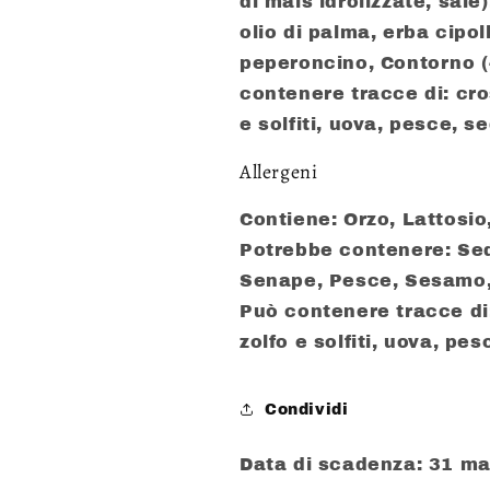
di mais idrolizzate, sale
olio di palma, erba cipol
peperoncino, Contorno (
contenere tracce di: cro
e solfiti, uova, pesce, 
Allergeni
Contiene: Orzo, Lattosio
Potrebbe contenere: Sed
Senape, Pesce, Sesamo, A
Può contenere tracce di:
zolfo e solfiti, uova, p
Condividi
Data di scadenza: 31 m