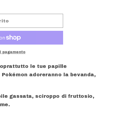
rito
di pagamento
soprattutto le tue papille
ei Pokémon adoreranno la bevanda,
le gassata, sciroppo di fruttosio,
ime.