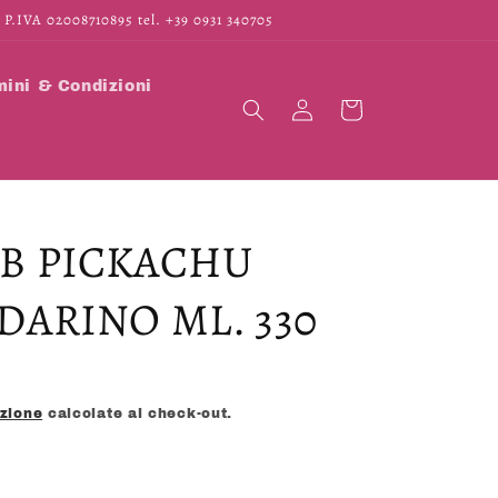
 P.IVA 02008710895 tel. +39 0931 340705
ini & Condizioni
Accedi
Carrello
B PICKACHU
ARINO ML. 330
izione
calcolate al check-out.