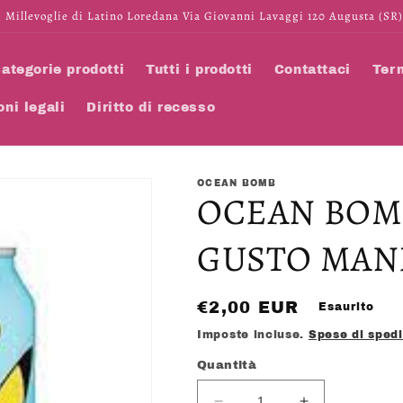
 Millevoglie di Latino Loredana Via Giovanni Lavaggi 120 Augusta (SR)
ategorie prodotti
Tutti i prodotti
Contattaci
Term
oni legali
Diritto di recesso
OCEAN BOMB
OCEAN BOM
GUSTO MAND
Prezzo
€2,00 EUR
Esaurito
di
Imposte incluse.
Spese di sped
listino
Quantità