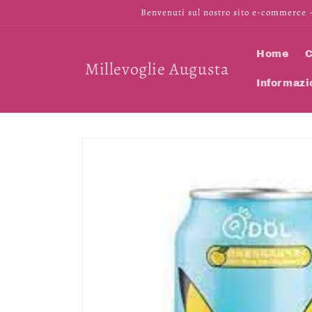
Vai
Benvenuti sul nostro sito e-commerce -
direttamente
ai contenuti
Home
C
Millevoglie Augusta
Informazi
Passa alle
informazioni
sul prodotto