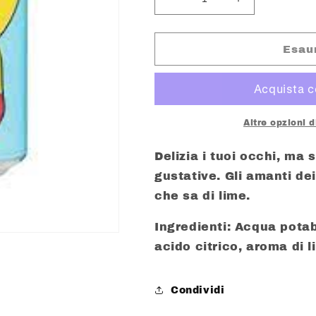
Diminuisci
Aumenta
quantità
quantità
per
per
OCEAN
OCEAN
Esau
BOMB
BOMB
PICKACHU
PICKACHU
GUSTO
GUSTO
MANDARINO
MANDARINO
ML.
ML.
Altre opzioni 
330
330
Delizia i tuoi occhi, ma 
gustative.
Gli amanti d
che sa di lime.
Ingredienti:
Acqua potabi
acido citrico, aroma di l
Condividi