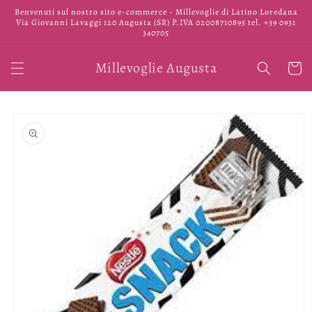
Vai
Benvenuti sul nostro sito e-commerce - Millevoglie di Latino Loredana
direttamente
Via Giovanni Lavaggi 120 Augusta (SR) P.IVA 02008710895 tel. +39 0931
ai contenuti
340705
Millevoglie Augusta
Carrell
Passa alle
informazioni
sul prodotto