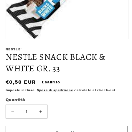
Apri
contenuti
multimediali
NESTLE'
NESTLE SNACK BLACK &
1
in
finestra
WHITE GR. 33
modale
Prezzo
€0,50 EUR
Esaurito
di
Imposte incluse.
Spese di spedizione
calcolate al check-out.
listino
Quantità
Diminuisci
Aumenta
quantità
quantità
per
per