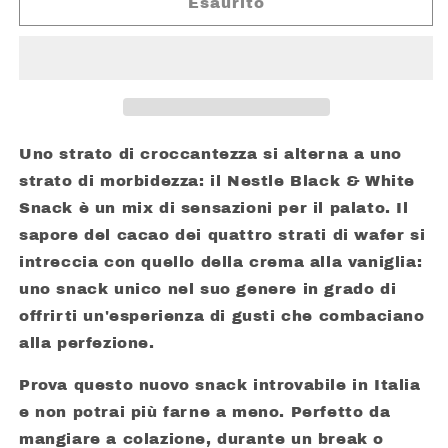
NESTLE
NESTLE
Esaurito
SNACK
SNACK
BLACK
BLACK
&amp;
&amp;
WHITE
WHITE
GR.
GR.
33
33
Uno strato di croccantezza si alterna a uno
strato di morbidezza: il Nestle Black & White
Snack è un mix di sensazioni per il palato. Il
sapore del cacao dei quattro strati di wafer si
intreccia con quello della crema alla vaniglia:
uno snack unico nel suo genere in grado di
offrirti un'esperienza di gusti che combaciano
alla perfezione.
Prova questo nuovo snack introvabile in Italia
e non potrai più farne a meno. Perfetto da
mangiare a colazione, durante un break o