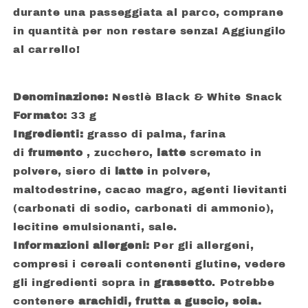
durante una passeggiata al parco, comprane
in quantità per non restare senza! Aggiungilo
al carrello!
Denominazione:
Nestlè Black & White Snack
Formato:
33 g
Ingredienti:
grasso di palma, farina
di
frumento
, zucchero,
latte
scremato in
polvere, siero di
latte
in polvere,
maltodestrine, cacao magro, agenti lievitanti
(carbonati di sodio, carbonati di ammonio),
lecitine emulsionanti, sale.
Informazioni allergeni:
Per gli allergeni,
compresi i cereali contenenti glutine, vedere
gli ingredienti sopra in
grassetto
. Potrebbe
contenere
arachidi, frutta a guscio, soia.