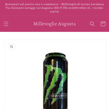
Vai
Benvenuti sul nostro sito e-commerce - Millevoglie di Latino Loredana
direttamente
Via Giovanni Lavaggi 120 Augusta (SR) P.IVA 02008710895 tel. +39 0931
ai contenuti
340705
Millevoglie Augusta
Carrell
Passa alle
informazioni
sul prodotto