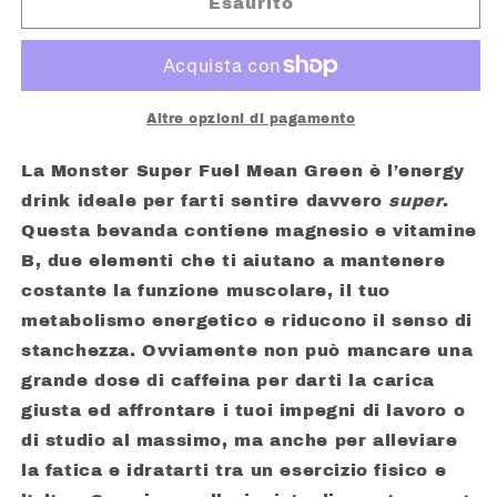
MONSTER
MONSTER
Esaurito
SUPER
SUPER
FUEL
FUEL
MEAN
MEAN
GREEN
GREEN
Altre opzioni di pagamento
La Monster Super Fuel Mean Green è l’energy
drink ideale per farti sentire davvero
super
.
Questa bevanda contiene magnesio e vitamine
B, due elementi che ti aiutano a mantenere
costante la funzione muscolare, il tuo
metabolismo energetico e riducono il senso di
stanchezza. Ovviamente non può mancare una
grande dose di caffeina per darti la carica
giusta ed affrontare i tuoi impegni di lavoro o
di studio al massimo, ma anche per alleviare
la fatica e idratarti tra un esercizio fisico e