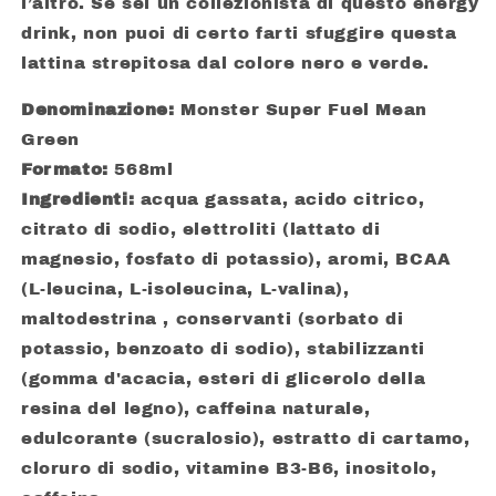
l’altro. Se sei un collezionista di questo energy
drink, non puoi di certo farti sfuggire questa
lattina strepitosa dal colore nero e verde.
Denominazione:
Monster Super Fuel Mean
Green
Formato:
568ml
Ingredienti:
acqua gassata, acido citrico,
citrato di sodio, elettroliti (lattato di
magnesio, fosfato di potassio), aromi, BCAA
(L-leucina, L-isoleucina, L-valina),
maltodestrina , conservanti (sorbato di
potassio, benzoato di sodio), stabilizzanti
(gomma d'acacia, esteri di glicerolo della
resina del legno), caffeina naturale,
edulcorante (sucralosio), estratto di cartamo,
cloruro di sodio, vitamine B3-B6, inositolo,