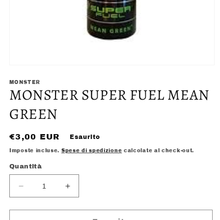
Apri
contenuti
multimediali
MONSTER
MONSTER SUPER FUEL MEAN
1
in
finestra
GREEN
modale
Prezzo
€3,00 EUR
Esaurito
di
Imposte incluse.
Spese di spedizione
calcolate al check-out.
listino
Quantità
Diminuisci
Aumenta
quantità
quantità
per
per