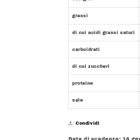
grassi
di cui acidi grassi saturi
carboidrati
di cui zuccheri
proteine
sale
Condividi
Data di scadenza: 14 g