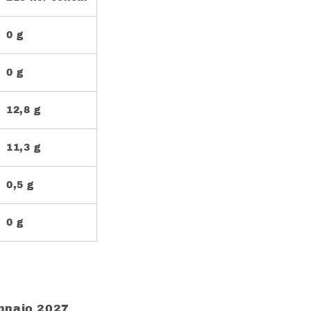
0 g
0 g
12,8 g
11,3 g
0,5 g
0 g
ennaio 2027