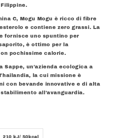
Filippine.
ina C, Mogu Mogu è ricco di fibre
lesterolo e contiene zero grassi. La
e fornisce uno spuntino per
aporito, è ottimo per la
con pochissime calorie.
a Sappe, un'azienda ecologica a
Thailandia, la cui missione è
ani con bevande innovative e di alta
 stabilimento all'avanguardia.
210 kJ/ 50kcal