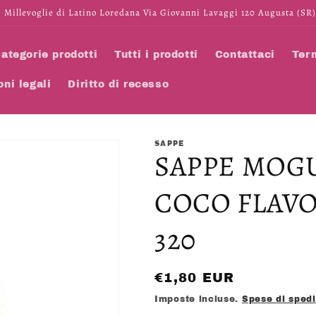
 Millevoglie di Latino Loredana Via Giovanni Lavaggi 120 Augusta (SR)
ategorie prodotti
Tutti i prodotti
Contattaci
Term
oni legali
Diritto di recesso
SAPPE
SAPPE MOG
COCO FLAV
320
Prezzo
€1,80 EUR
di
Imposte incluse.
Spese di sped