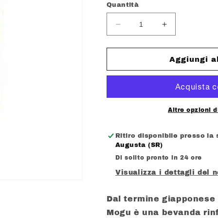
listino
Quantità
Diminuisci
Aumenta
quantità
quantità
per
per
SAPPE
SAPPE
Aggiungi a
MOGU
MOGU
MOGU
MOGU
NATA
NATA
DE
DE
COCO
COCO
Altre opzioni 
FLAVORED
FLAVORED
MANGO
MANGO
Ritiro disponibile presso la
ML.
ML.
Augusta (SR)
320
320
Di solito pronto in 24 ore
Visualizza i dettagli del 
Dal termine giapponese 
Mogu è una bevanda rinf