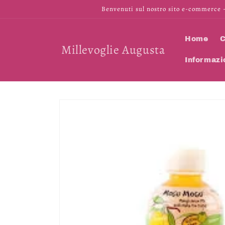
Vai
Benvenuti sul nostro sito e-commerce -
direttamente
ai contenuti
Home
C
Millevoglie Augusta
Informazi
Passa alle
informazioni
sul prodotto