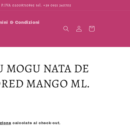
 P.IVA 02008710895 tel. +39 0931 340705
ini & Condizioni
Accedi
Carrello
U MOGU NATA DE
ORED MANGO ML.
izione
calcolate al check-out.