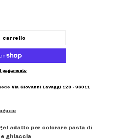
l carrello
di pagamento
 sede
Via Giovanni Lavaggi 120 - 96011
negozio
gel adatto per colorare pasta di
 e ghiaccia