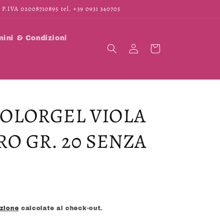
 P.IVA 02008710895 tel. +39 0931 340705
ini & Condizioni
Accedi
Carrello
OLORGEL VIOLA
RO GR. 20 SENZA
izione
calcolate al check-out.