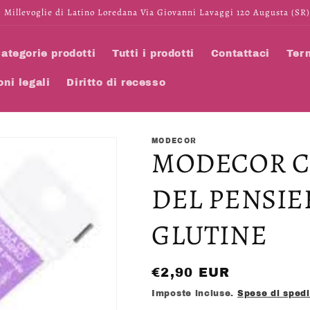
 Millevoglie di Latino Loredana Via Giovanni Lavaggi 120 Augusta (SR)
ategorie prodotti
Tutti i prodotti
Contattaci
Term
oni legali
Diritto di recesso
MODECOR
MODECOR C
DEL PENSIE
GLUTINE
Prezzo
€2,90 EUR
di
Imposte incluse.
Spese di sped