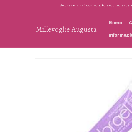
Vai
Benvenuti sul nostro sito e-commerce -
direttamente
ai contenuti
Home
C
Millevoglie Augusta
Informazi
Passa alle
informazioni
sul prodotto