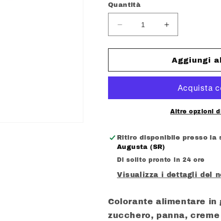
listino
Quantità
Diminuisci
Aumenta
quantità
quantità
per
per
MODECOR
MODECOR
Aggiungi a
COLORGEL
COLORGEL
VIOLA
VIOLA
DEL
DEL
PENSIERO
PENSIERO
GR.
GR.
Altre opzioni 
20
20
SENZA
SENZA
Ritiro disponibile presso la
GLUTINE
GLUTINE
Augusta (SR)
Di solito pronto in 24 ore
Visualizza i dettagli del 
Colorante alimentare in 
zucchero, panna, creme