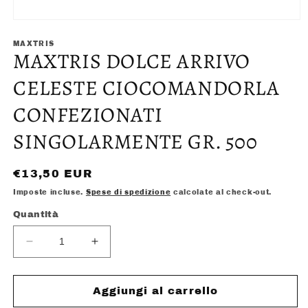
Apri
contenuti
multimediali
MAXTRIS
MAXTRIS DOLCE ARRIVO
1
in
finestra
CELESTE CIOCOMANDORLA
modale
CONFEZIONATI
SINGOLARMENTE GR. 500
Prezzo
€13,50 EUR
di
Imposte incluse.
Spese di spedizione
calcolate al check-out.
listino
Quantità
Diminuisci
Aumenta
quantità
quantità
per
per
MAXTRIS
MAXTRIS
Aggiungi al carrello
DOLCE
DOLCE