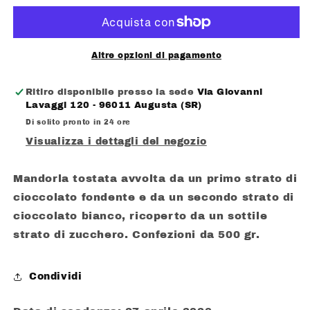
ARRIVO
ARRIVO
CELESTE
CELESTE
CIOCOMANDORLA
CIOCOMANDORLA
CONFEZIONATI
CONFEZIONATI
Altre opzioni di pagamento
SINGOLARMENTE
SINGOLARMENTE
GR.
GR.
Ritiro disponibile presso la sede
Via Giovanni
500
500
Lavaggi 120 - 96011 Augusta (SR)
Di solito pronto in 24 ore
Visualizza i dettagli del negozio
Mandorla tostata avvolta da un primo strato di
cioccolato fondente e da un secondo strato di
cioccolato bianco, ricoperto da un sottile
strato di zucchero. Confezioni da 500 gr.
Condividi