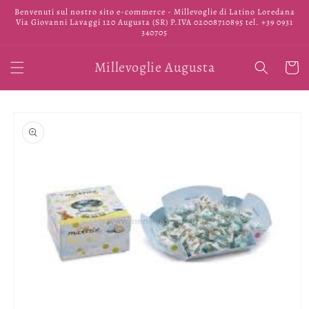
Vai
Benvenuti sul nostro sito e-commerce - Millevoglie di Latino Loredana
direttamente
Via Giovanni Lavaggi 120 Augusta (SR) P.IVA 02008710895 tel. +39 0931
ai contenuti
340705
Millevoglie Augusta
Carrell
Passa alle
informazioni
sul prodotto