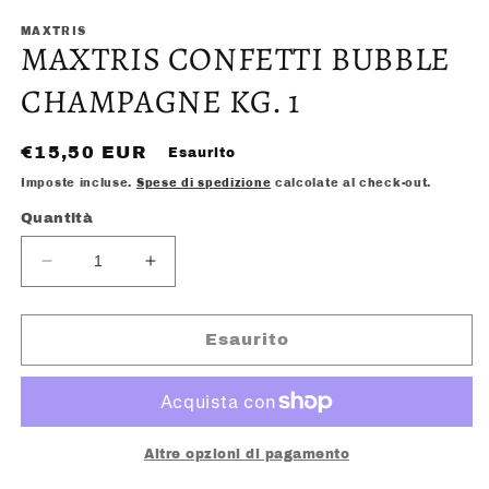
contenuti
multimediali
MAXTRIS
MAXTRIS CONFETTI BUBBLE
1
in
finestra
CHAMPAGNE KG. 1
modale
Prezzo
€15,50 EUR
Esaurito
di
Imposte incluse.
Spese di spedizione
calcolate al check-out.
listino
Quantità
Diminuisci
Aumenta
quantità
quantità
per
per
MAXTRIS
MAXTRIS
Esaurito
CONFETTI
CONFETTI
BUBBLE
BUBBLE
CHAMPAGNE
CHAMPAGNE
KG.
KG.
1
1
Altre opzioni di pagamento