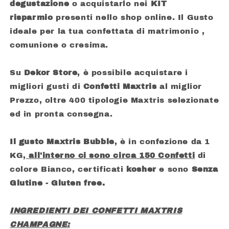
degustazione
o acquistarlo nei
KIT
risparmio
presenti nello shop online. Il Gusto
ideale per la tua confettata di matrimonio ,
comunione o cresima.
Su
Dekor Store
, è possibile acquistare i
migliori gusti di
Confetti Maxtris
al miglior
Prezzo, oltre 400 tipologie Maxtris selezionate
ed in pronta consegna.
Il gusto Maxtris Bubble
, è in confezione da 1
KG,
all'interno ci sono circa 150 Confetti
di
colore Bianco, certificati
kosher
e sono
Senza
Glutine - Gluten free.
INGREDIENTI DEI CONFETTI MAXTRIS
CHAMPAGNE: