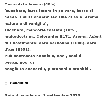
Cioccolato bianco (40%)
(zucchero, latte intero in polvere, burro di
cacao. Emulsionante: lecitina di soia. Aroma
naturale di vaniglia),
zucchero, mandorle tostate (18%),
maltodestrina. Colorante: E171. Aroma. Agenti
di rivestimento: cera carnauba (E903), cera
d'api (E901).
Può contenere nocciole, noci, noci di
pecan, noci di
acagiù (o anacardi), pistacchi e arachidi.
Condividi
Data di scadenza: 1 settembre 2025