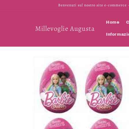
Vai
Benvenuti sul nostro sito e-commerce -
direttamente
ai contenuti
Home
C
Millevoglie Augusta
Informazi
Passa alle
informazioni
sul prodotto