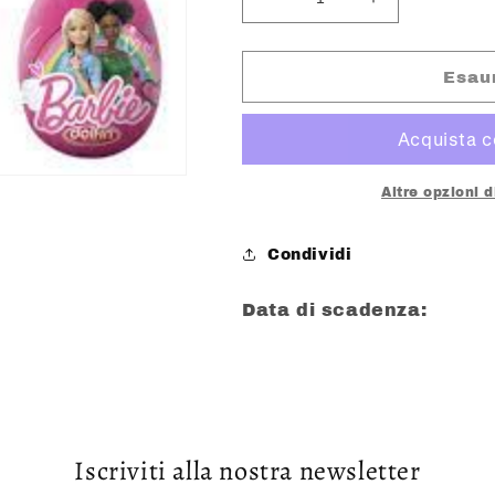
Diminuisci
Aumenta
quantità
quantità
per
per
MATTEL
MATTEL
Esau
OVETTO
OVETTO
BARBIE
BARBIE
CON
CON
CANDIES
CANDIES
Altre opzioni 
Condividi
Data di scadenza:
Iscriviti alla nostra newsletter