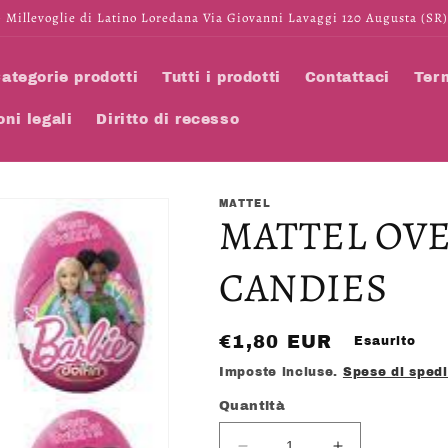
 Millevoglie di Latino Loredana Via Giovanni Lavaggi 120 Augusta (SR)
ategorie prodotti
Tutti i prodotti
Contattaci
Term
oni legali
Diritto di recesso
MATTEL
MATTEL OVE
CANDIES
Prezzo
€1,80 EUR
Esaurito
di
Imposte incluse.
Spese di sped
listino
Quantità