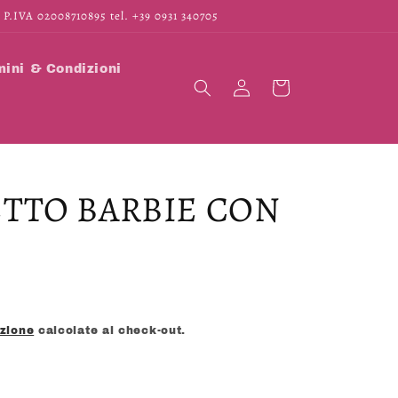
 P.IVA 02008710895 tel. +39 0931 340705
ini & Condizioni
Accedi
Carrello
TTO BARBIE CON
izione
calcolate al check-out.