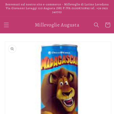
Vai
Benvenuti sul nostro sito e-commerce - Millevoglie di Latino Loredana
direttamente
Via Giovanni Lavaggi 120 Augusta (SR) P.IVA 02008710895 tel. +39 0931
ai contenuti
340705
Millevoglie Augusta
Carrell
Passa alle
informazioni
sul prodotto