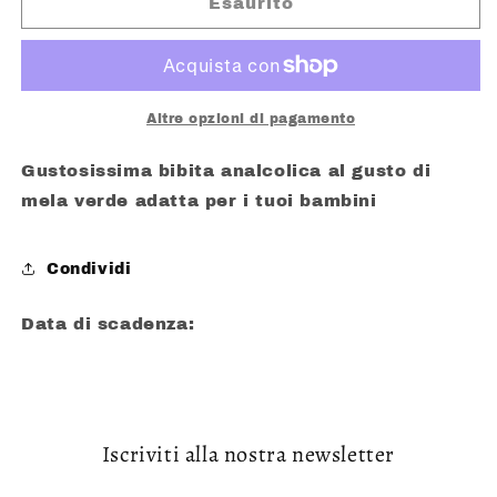
MADAGASCAR
MADAGASCAR
Esaurito
MAGICAL
MAGICAL
FRUIT
FRUIT
DRINK
DRINK
250
250
ML
ML
Altre opzioni di pagamento
Gustosissima bibita analcolica al gusto di
mela verde adatta per i tuoi bambini
Condividi
Data di scadenza:
Iscriviti alla nostra newsletter