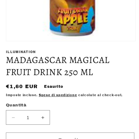
Apri
contenuti
multimediali
ILLUMINATION
MADAGASCAR MAGICAL
1
in
finestra
FRUIT DRINK 250 ML
modale
Prezzo
€1,60 EUR
Esaurito
di
Imposte incluse.
Spese di spedizione
calcolate al check-out.
listino
Quantità
Diminuisci
Aumenta
quantità
quantità
per
per