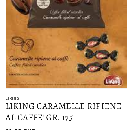
Apri
contenuti
multimediali
LIKING
LIKING CARAMELLE RIPIENE
1
in
finestra
AL CAFFE' GR. 175
modale