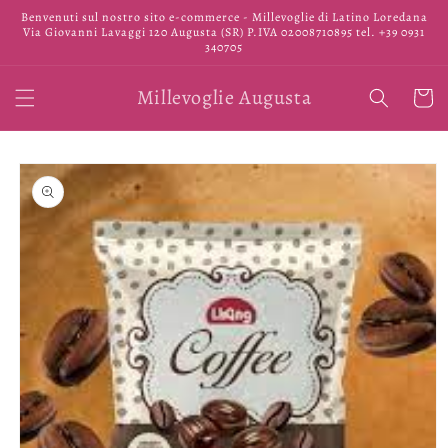
Vai
Benvenuti sul nostro sito e-commerce - Millevoglie di Latino Loredana
direttamente
Via Giovanni Lavaggi 120 Augusta (SR) P.IVA 02008710895 tel. +39 0931
ai contenuti
340705
Millevoglie Augusta
Carrell
Passa alle
informazioni
sul prodotto