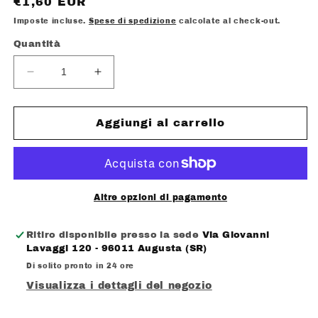
Prezzo
€1,60 EUR
di
Imposte incluse.
Spese di spedizione
calcolate al check-out.
listino
Quantità
Diminuisci
Aumenta
quantità
quantità
per
per
LIKING
LIKING
Aggiungi al carrello
CARAMELLE
CARAMELLE
RIPIENE
RIPIENE
AL
AL
CAFFE&#39;
CAFFE&#39;
GR.
GR.
Altre opzioni di pagamento
175
175
Ritiro disponibile presso la sede
Via Giovanni
Lavaggi 120 - 96011 Augusta (SR)
Di solito pronto in 24 ore
Visualizza i dettagli del negozio