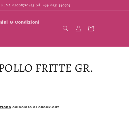
 P.IVA 02008710895 tel. +39 0931 340705
ini & Condizioni
Accedi
Carrello
 POLLO FRITTE GR.
izione
calcolate al check-out.