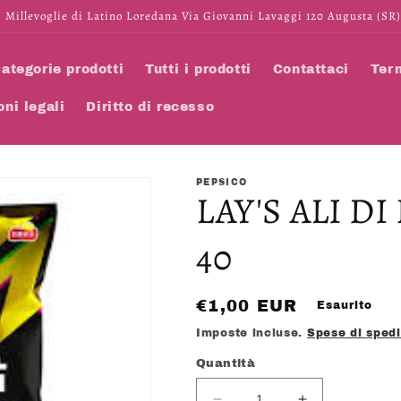
 Millevoglie di Latino Loredana Via Giovanni Lavaggi 120 Augusta (SR)
ategorie prodotti
Tutti i prodotti
Contattaci
Term
oni legali
Diritto di recesso
PEPSICO
LAY'S ALI DI
40
Prezzo
€1,00 EUR
Esaurito
di
Imposte incluse.
Spese di sped
listino
Quantità