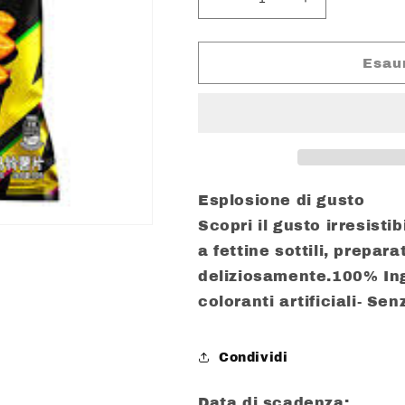
Diminuisci
Aumenta
quantità
quantità
per
per
LAY&#39;S
LAY&#39;S
Esau
ALI
ALI
DI
DI
POLLO
POLLO
FRITTE
FRITTE
GR.
GR.
40
40
Esplosione di gusto
Scopri il gusto irresisti
a fettine sottili, prepar
deliziosamente.
100% Ing
coloranti artificiali
- Sen
Condividi
Data di scadenza: