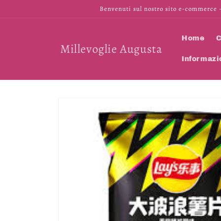
Vai
Benvenuti sul nostro sito e-commerce -
direttamente
ai contenuti
Home
C
Millevoglie Augusta
Informazi
Passa alle
informazioni
sul prodotto