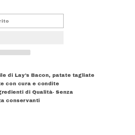
rito
bile di Lay's Bacon, patate tagliate
ate con cura e condite
redienti di Qualità
- Senza
za conservanti