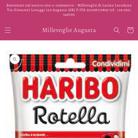
Vai
Benvenuti sul nostro sito e-commerce - Millevoglie di Latino Loredana
direttamente
Via Giovanni Lavaggi 120 Augusta (SR) P.IVA 02008710895 tel. +39 0931
ai contenuti
340705
Millevoglie Augusta
Carrell
Passa alle
informazioni
sul prodotto