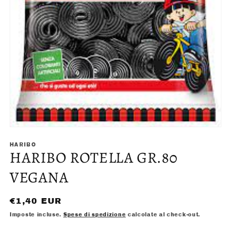
Apri
contenuti
multimediali
HARIBO
HARIBO ROTELLA GR.80
1
in
finestra
VEGANA
modale
Prezzo
€1,40 EUR
di
Imposte incluse.
Spese di spedizione
calcolate al check-out.
listino