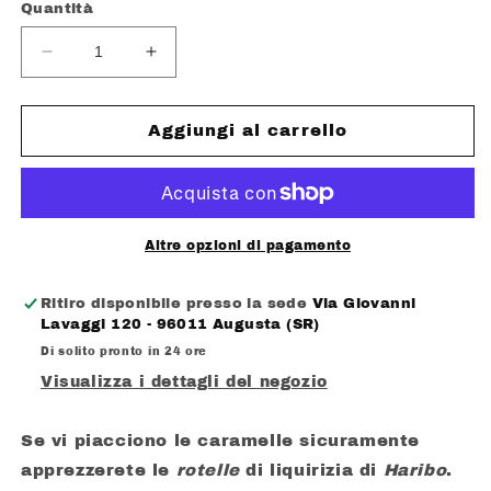
Quantità
Diminuisci
Aumenta
quantità
quantità
per
per
HARIBO
HARIBO
Aggiungi al carrello
ROTELLA
ROTELLA
GR.80
GR.80
VEGANA
VEGANA
Altre opzioni di pagamento
Ritiro disponibile presso la sede
Via Giovanni
Lavaggi 120 - 96011 Augusta (SR)
Di solito pronto in 24 ore
Visualizza i dettagli del negozio
Se vi piacciono le caramelle sicuramente
apprezzerete le
rotelle
di liquirizia di
Haribo
.