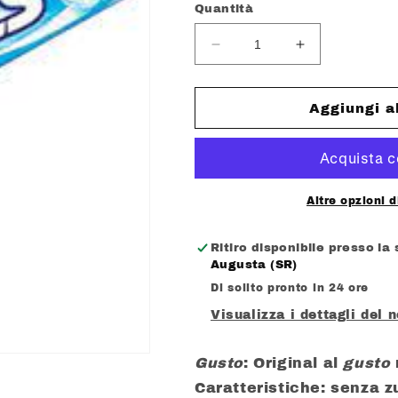
listino
Quantità
Diminuisci
Aumenta
quantità
quantità
per
per
HALLS
HALLS
Aggiungi a
STICK
STICK
GUSTO
GUSTO
ORIGINAL
ORIGINAL
COOLWAVE
COOLWAVE
SENZA
SENZA
Altre opzioni 
ZUCCHERO
ZUCCHERO
GR.
GR.
Ritiro disponibile presso la
32
32
Augusta (SR)
Di solito pronto in 24 ore
Visualizza i dettagli del 
Gusto
: Original al
gusto
Caratteristiche: senza 