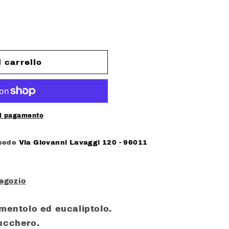
l carrello
di pagamento
 sede
Via Giovanni Lavaggi 120 - 96011
negozio
mentolo ed eucaliptolo.
zucchero.