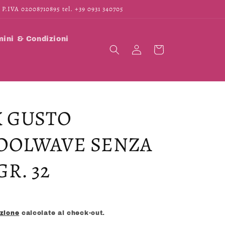
 P.IVA 02008710895 tel. +39 0931 340705
ini & Condizioni
Accedi
Carrello
K GUSTO
COOLWAVE SENZA
R. 32
izione
calcolate al check-out.