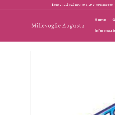
Vai
Benvenuti sul nostro sito e-commerce -
direttamente
ai contenuti
Home
C
Millevoglie Augusta
Informazi
Passa alle
informazioni
sul prodotto