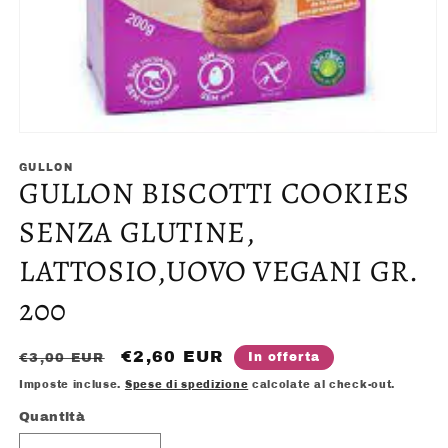
Apri
contenuti
multimediali
GULLON
GULLON BISCOTTI COOKIES
1
in
finestra
SENZA GLUTINE,
modale
LATTOSIO,UOVO VEGANI GR.
200
Prezzo
Prezzo
€2,60 EUR
In offerta
€3,00 EUR
di
scontato
Imposte incluse.
Spese di spedizione
calcolate al check-out.
listino
Quantità