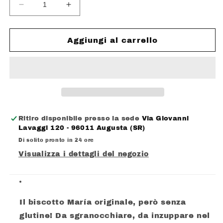
Diminuisci
Aumenta
quantità
quantità
per
per
GULLON
GULLON
Aggiungi al carrello
BISCOTTI
BISCOTTI
COOKIES
COOKIES
SENZA
SENZA
GLUTINE,
GLUTINE,
LATTOSIO,UOVO
LATTOSIO,UOVO
VEGANI
VEGANI
GR.
GR.
Ritiro disponibile presso la sede
Via Giovanni
200
200
Lavaggi 120 - 96011 Augusta (SR)
Di solito pronto in 24 ore
Visualizza i dettagli del negozio
Il biscotto María originale, però senza
glutine! Da sgranocchiare, da inzuppare nel