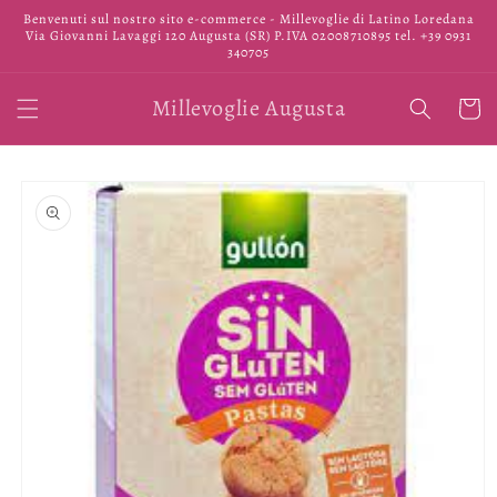
Vai
Benvenuti sul nostro sito e-commerce - Millevoglie di Latino Loredana
direttamente
Via Giovanni Lavaggi 120 Augusta (SR) P.IVA 02008710895 tel. +39 0931
ai contenuti
340705
Millevoglie Augusta
Carrell
Passa alle
informazioni
sul prodotto