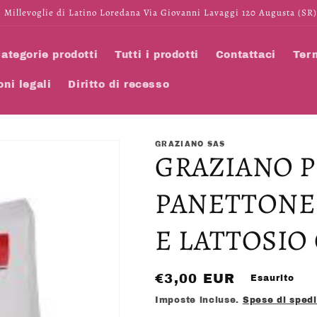
 Millevoglie di Latino Loredana Via Giovanni Lavaggi 120 Augusta (SR)
ategorie prodotti
Tutti i prodotti
Contattaci
Term
oni legali
Diritto di recesso
GRAZIANO SAS
GRAZIANO P
PANETTONE
E LATTOSIO 
Prezzo
€3,00 EUR
Esaurito
di
Imposte incluse.
Spese di sped