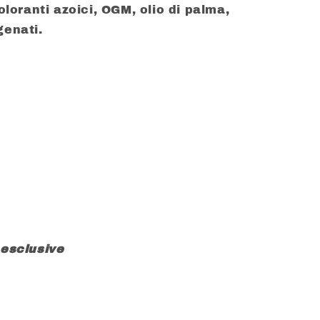
oloranti azoici, OGM, olio di palma,
genati.
 esclusive