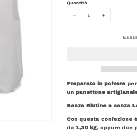
listino
Quantità
Diminuisci
Aumenta
quantità
quantità
per
per
GRAZIANO
GRAZIANO
Esau
PREPARATO
PREPARATO
PER
PER
PANETTONE
PANETTONE
SENZA
SENZA
GLUTINE
GLUTINE
E
E
LATTOSIO
LATTOSIO
Preparato in
polvere
per
GR.
GR.
un
panettone
artigianal
500
500
Senza Glutine e senza L
Con questa confezione è
da
1,30 kg
, oppure due 