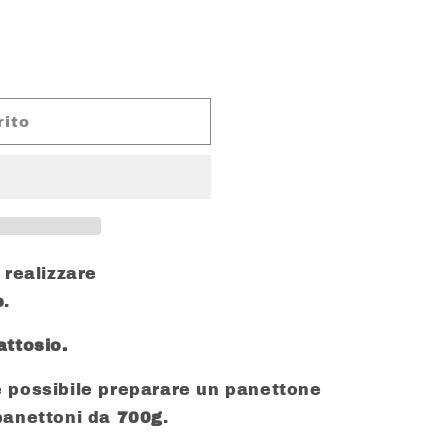
rito
 realizzare
e
.
attosio.
 possibile preparare un panettone
panettoni da
700g
.