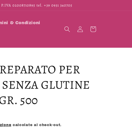
 P.IVA 02008710895 tel. +39 0931 340705
ini & Condizioni
Accedi
Carrello
REPARATO PER
 SENZA GLUTINE
GR. 500
izione
calcolate al check-out.