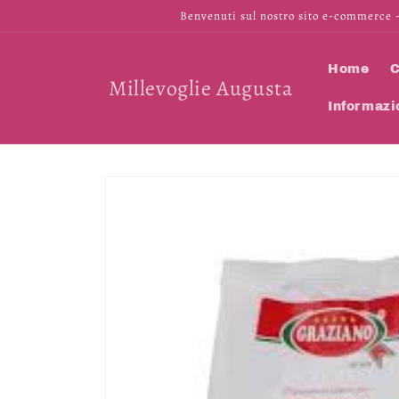
Vai
Benvenuti sul nostro sito e-commerce -
direttamente
ai contenuti
Home
C
Millevoglie Augusta
Informazi
Passa alle
informazioni
sul prodotto