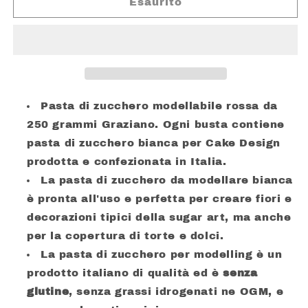
GRAZIANO
GRAZIANO
Esaurito
PASTA
PASTA
DI
DI
ZUCCHERO
ZUCCHERO
ROSSA
ROSSA
GR.
GR.
250
250
Pasta di zucchero modellabile rossa da
250 grammi Graziano. Ogni busta contiene
pasta di zucchero bianca per Cake Design
prodotta e confezionata in Italia.
La pasta di zucchero da modellare bianca
è pronta all'uso e perfetta per creare fiori e
decorazioni tipici della sugar art, ma anche
per la copertura di torte e dolci.
La pasta di zucchero per modelling è un
prodotto italiano di qualità ed è
senza
glutine
, senza grassi idrogenati ne OGM, e