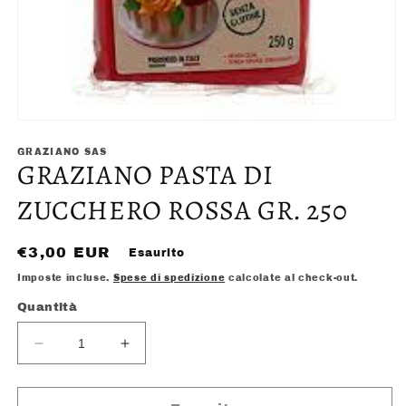
Apri
contenuti
multimediali
GRAZIANO SAS
GRAZIANO PASTA DI
1
in
finestra
ZUCCHERO ROSSA GR. 250
modale
Prezzo
€3,00 EUR
Esaurito
di
Imposte incluse.
Spese di spedizione
calcolate al check-out.
listino
Quantità
Diminuisci
Aumenta
quantità
quantità
per
per