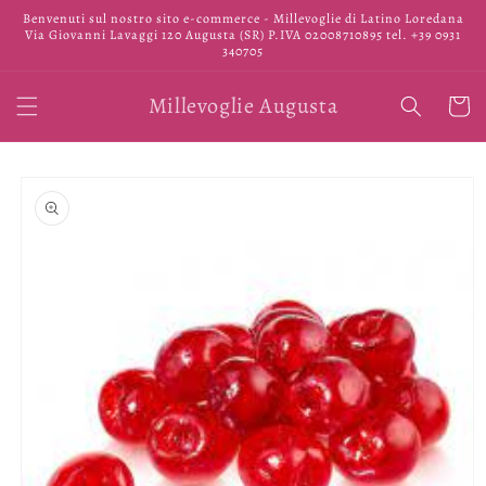
Vai
Benvenuti sul nostro sito e-commerce - Millevoglie di Latino Loredana
direttamente
Via Giovanni Lavaggi 120 Augusta (SR) P.IVA 02008710895 tel. +39 0931
ai contenuti
340705
Millevoglie Augusta
Carrell
Passa alle
informazioni
sul prodotto