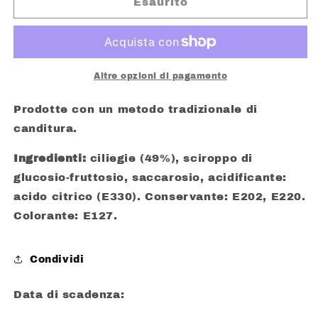
GRAZIANO
GRAZIANO
Esaurito
CILIEGIE
CILIEGIE
CANDITE
CANDITE
ROSSE
ROSSE
GR.70
GR.70
Altre opzioni di pagamento
Prodotte con un metodo tradizionale di
canditura.
Ingredienti:
ciliegie (49%), sciroppo di
glucosio-fruttosio, saccarosio, acidificante:
acido citrico (E330). Conservante: E202, E220.
Colorante: E127.
Condividi
Data di scadenza: