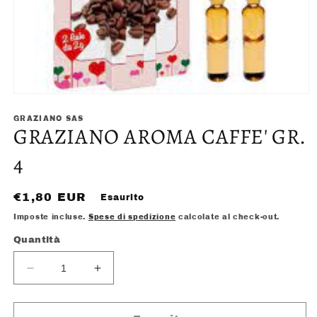
Apri
contenuti
multimediali
GRAZIANO SAS
GRAZIANO AROMA CAFFE' GR.
1
in
finestra
4
modale
Prezzo
€1,80 EUR
Esaurito
di
Imposte incluse.
Spese di spedizione
calcolate al check-out.
listino
Quantità
Diminuisci
Aumenta
quantità
quantità
per
per