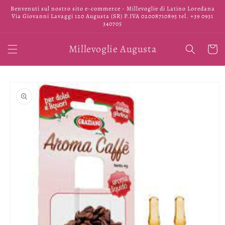
Vai
Benvenuti sul nostro sito e-commerce - Millevoglie di Latino Loredana
direttamente
Via Giovanni Lavaggi 120 Augusta (SR) P.IVA 02008710895 tel. +39 0931
ai contenuti
340705
Millevoglie Augusta
Carrell
Passa alle
informazioni
sul prodotto