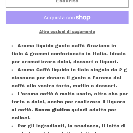
GRAZIANO
GRAZIANO
Esaurito
AROMA
AROMA
CAFFE&#39;
CAFFE&#39;
GR.
GR.
4
4
Altre opzioni di pagamento
Aroma liquido gusto caffè Graziano in
fiale 4 grammi confezionato in Italia. Ideale
per aromatizzare dolci, dessert e liquori.
Aroma Caffè liquido in fiale singole da 2 g
ciascuna per donare il gusto e l'aroma del
caffè alle vostre torte, muffin e dessert.
L'aroma caffè è molto usato, oltre che per
torte e dolci, anche per realizzare il liquore
al caffè.
Senza glutine
quindi adatto per
celiaci.
Per gli ingredienti, la scadenza, il lotto di