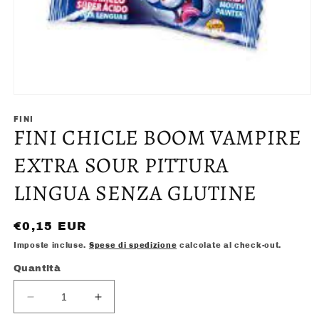
Apri
contenuti
multimediali
FINI
FINI CHICLE BOOM VAMPIRE
1
in
finestra
EXTRA SOUR PITTURA
modale
LINGUA SENZA GLUTINE
Prezzo
€0,15 EUR
di
Imposte incluse.
Spese di spedizione
calcolate al check-out.
listino
Quantità
Diminuisci
Aumenta
quantità
quantità