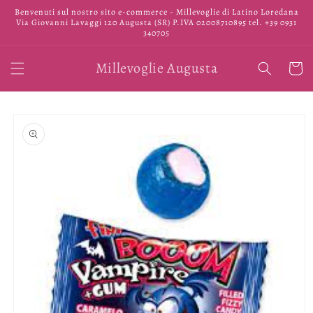
Vai
Benvenuti sul nostro sito e-commerce - Millevoglie di Latino Loredana
direttamente
Via Giovanni Lavaggi 120 Augusta (SR) P.IVA 02008710895 tel. +39 0931
ai contenuti
340705
Millevoglie Augusta
Carrell
Passa alle
informazioni
sul prodotto