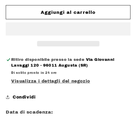
per
per
FINI
FINI
Aggiungi al carrello
CHICLE
CHICLE
BOOM
BOOM
VAMPIRE
VAMPIRE
EXTRA
EXTRA
SOUR
SOUR
PITTURA
PITTURA
LINGUA
LINGUA
Ritiro disponibile presso la sede
Via Giovanni
SENZA
SENZA
Lavaggi 120 - 96011 Augusta (SR)
GLUTINE
GLUTINE
Di solito pronto in 24 ore
Visualizza i dettagli del negozio
Condividi
Data di scadenza: