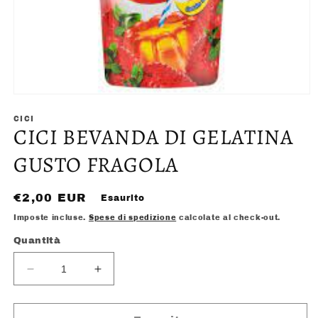
Apri
contenuti
multimediali
CICI
CICI BEVANDA DI GELATINA
1
in
finestra
GUSTO FRAGOLA
modale
Prezzo
€2,00 EUR
Esaurito
di
Imposte incluse.
Spese di spedizione
calcolate al check-out.
listino
Quantità
Diminuisci
Aumenta
quantità
quantità
per
per