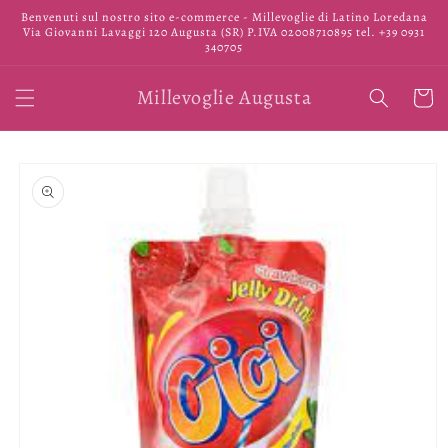
Vai
Benvenuti sul nostro sito e-commerce - Millevoglie di Latino Loredana
direttamente
Via Giovanni Lavaggi 120 Augusta (SR) P.IVA 02008710895 tel. +39 0931
ai contenuti
340705
Millevoglie Augusta
Carrell
Passa alle
informazioni
sul prodotto