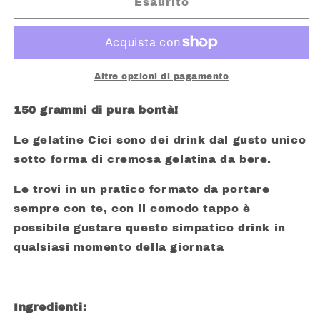
CICI
CICI
Esaurito
BEVANDA
BEVANDA
DI
DI
GELATINA
GELATINA
GUSTO
GUSTO
FRAGOLA
FRAGOLA
Altre opzioni di pagamento
150 grammi di pura bontà!
Le gelatine Cici sono dei drink dal gusto unico
sotto forma di cremosa gelatina da bere.
Le trovi in un pratico formato da portare
sempre con te, con il comodo tappo è
possibile gustare questo simpatico drink in
qualsiasi momento della giornata
Ingredienti: