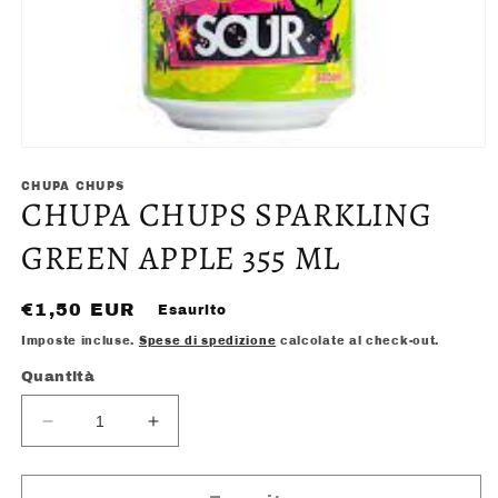
Apri
contenuti
multimediali
CHUPA CHUPS
CHUPA CHUPS SPARKLING
1
in
finestra
GREEN APPLE 355 ML
modale
Prezzo
€1,50 EUR
Esaurito
di
Imposte incluse.
Spese di spedizione
calcolate al check-out.
listino
Quantità
Diminuisci
Aumenta
quantità
quantità
per
per