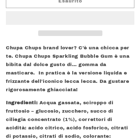
CHUPA
CHUPA
Esaurito
CHUPS
CHUPS
SPARKLING
SPARKLING
GREEN
GREEN
APPLE
APPLE
355
355
ML
ML
Chupa Chups brand lover? C’è una chicca per
te. Chupa Chups Sparkling Bubble Gum è una
bibita dal dolce gusto di… gomma da
masticare. In pratica è la versione liquida e
frizzante dell’iconico lecca lecca. Da gustare
rigorosamente ghiacciata!
Ingredienti:
Acqua gassata, sciroppo di
fruttosio – glucosio, zucchero, succo di
ciliegia concentrato (1%), correttori di
acidità: acido citrico, acido fosforico, citrati
di potassio, citrati di sodio, colorante: