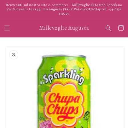
Vai
Benvenuti sul nostro sito e-commerce - Millevoglie di Latino Loredana
direttamente
Via Giovanni Lavaggi 120 Augusta (SR) P.IVA 02008710895 tel. +39 0931
ai contenuti
340705
Millevoglie Augusta
Carrell
Passa alle
informazioni
sul prodotto