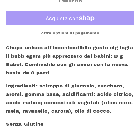
CHUPA
CHUPA
Esaurito
CHUPS
CHUPS
BUSTA
BUSTA
LECCA
LECCA
LECCA
LECCA
BIG
BIG
Altre opzioni di pagamento
BABOL
BABOL
PZ.
PZ.
Chupa unisce all'inconfondibile gusto cigliegia
8
8
il bubblegum più apprezzato dai babini: Big
Babol. Condividilo con gli amici con la nuova
busta da 8 pezzi.
Ingredienti: sciroppo di glucosio, zucchero,
aromi, gomma base, acidificanti: acido citrico,
acido malico; concentrati vegetali (ribes nero,
mela, ravanello, carota), olio di cocco.
Senza Glutine