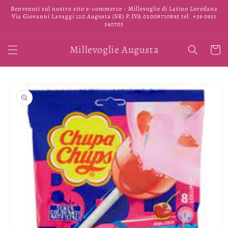
Vai
Benvenuti sul nostro sito e-commerce - Millevoglie di Latino Loredana
direttamente
Via Giovanni Lavaggi 120 Augusta (SR) P.IVA 02008710895 tel. +39 0931
ai contenuti
340705
Millevoglie Augusta
Carrell
Passa alle
informazioni
sul prodotto