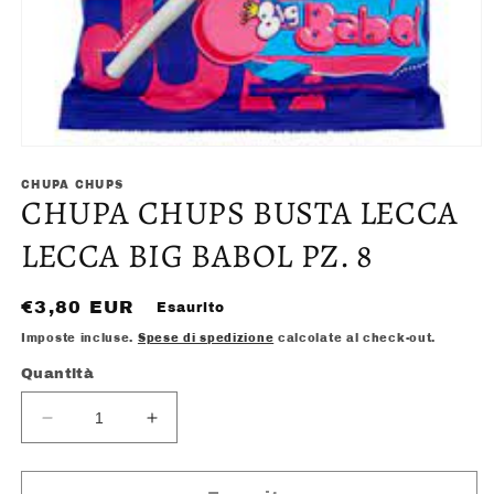
Apri
contenuti
multimediali
CHUPA CHUPS
CHUPA CHUPS BUSTA LECCA
1
in
finestra
LECCA BIG BABOL PZ. 8
modale
Prezzo
€3,80 EUR
Esaurito
di
Imposte incluse.
Spese di spedizione
calcolate al check-out.
listino
Quantità
Diminuisci
Aumenta
quantità
quantità
per
per