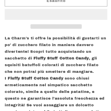
CHARMS
CHARMS
Esaurito
FLUFFY
FLUFFY
STUFF
STUFF
COTTON
COTTON
CANDY
CANDY
GR.
GR.
28
28
La Charm’s ti offre la possibilità di gustarti un
po’ di zucchero filato in maniera davvero
divertente! Scopri tutto acquistando un
sacchetto di
Fluffy Stuff Cotton Candy
, gli
squisiti batuffoli colorati di zucchero filato
che non potrai più smettere di mangiare.
I
Fluffy Stuff Cotton Candy
sono chiusi
ermeticamente nel simpatico sacchetto
colorato, simile a quello delle patatine, e
questo ne garantisce l’assoluta freschezza ed
integrità! Se vuoi assaggiare un dolcetto