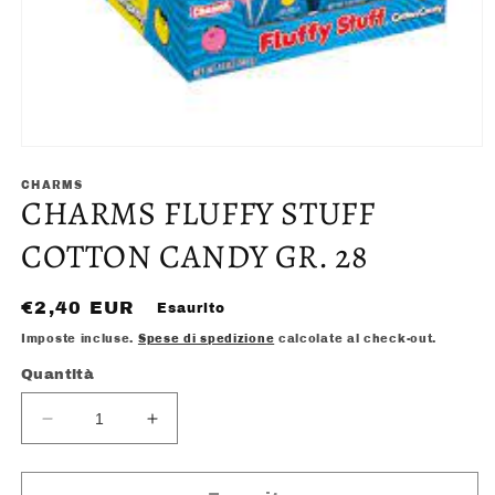
Apri
contenuti
multimediali
CHARMS
CHARMS FLUFFY STUFF
1
in
finestra
COTTON CANDY GR. 28
modale
Prezzo
€2,40 EUR
Esaurito
di
Imposte incluse.
Spese di spedizione
calcolate al check-out.
listino
Quantità
Diminuisci
Aumenta
quantità
quantità
per
per