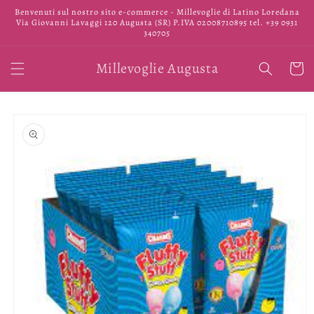
Vai
Benvenuti sul nostro sito e-commerce - Millevoglie di Latino Loredana
direttamente
Via Giovanni Lavaggi 120 Augusta (SR) P.IVA 02008710895 tel. +39 0931
ai contenuti
340705
Millevoglie Augusta
Carrell
Passa alle
informazioni
sul prodotto