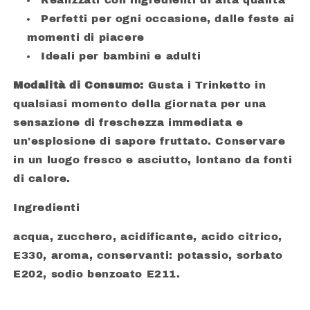
Realizzati con ingredienti di alta qualità
Perfetti per ogni occasione, dalle feste ai
momenti di piacere
Ideali per bambini e adulti
Modalità di Consumo:
Gusta i Trinketto in
qualsiasi momento della giornata per una
sensazione di freschezza immediata e
un'esplosione di sapore fruttato. Conservare
in un luogo fresco e asciutto, lontano da fonti
di calore.
Ingredienti
acqua, zucchero, acidificante, acido citrico,
E330, aroma, conservanti: potassio, sorbato
E202, sodio benzoato E211.