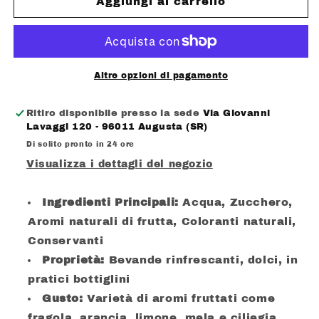
CASA
CASA
Aggiungi al carrello
DEL
DEL
DOLCE
DOLCE
TRINKETTO
TRINKETTO
CILIEGIA
CILIEGIA
SENZA
SENZA
Altre opzioni di pagamento
GLUTINE
GLUTINE
Ritiro disponibile presso la sede
Via Giovanni
Lavaggi 120 - 96011 Augusta (SR)
Di solito pronto in 24 ore
Visualizza i dettagli del negozio
Ingredienti Principali:
Acqua, Zucchero,
Aromi naturali di frutta, Coloranti naturali,
Conservanti
Proprietà:
Bevande rinfrescanti, dolci, in
pratici bottiglini
Gusto:
Varietà di aromi fruttati come
fragola, arancia, limone, mela e ciliegia