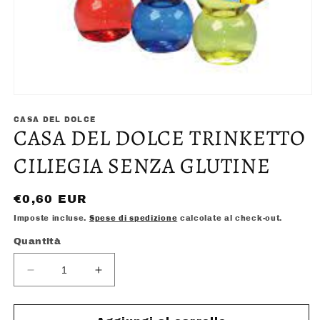
Apri
contenuti
multimediali
CASA DEL DOLCE
CASA DEL DOLCE TRINKETTO
1
in
finestra
CILIEGIA SENZA GLUTINE
modale
Prezzo
€0,60 EUR
di
Imposte incluse.
Spese di spedizione
calcolate al check-out.
listino
Quantità
Diminuisci
Aumenta
quantità
quantità
per
per