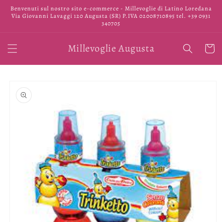
Vai
Benvenuti sul nostro sito e-commerce - Millevoglie di Latino Loredana
direttamente
Via Giovanni Lavaggi 120 Augusta (SR) P.IVA 02008710895 tel. +39 0931
ai contenuti
340705
Millevoglie Augusta
Carrell
Passa alle
informazioni
sul prodotto