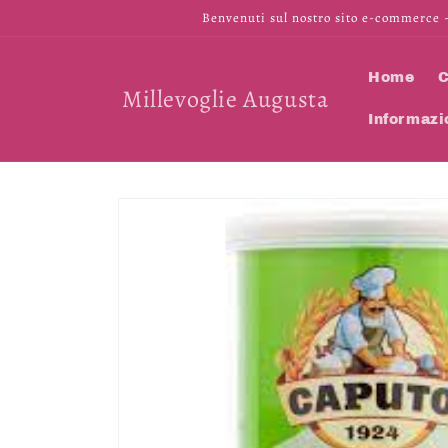
Vai
Benvenuti sul nostro sito e-commerce -
direttamente
ai contenuti
Home
C
Millevoglie Augusta
Informazi
Passa alle
informazioni
sul prodotto