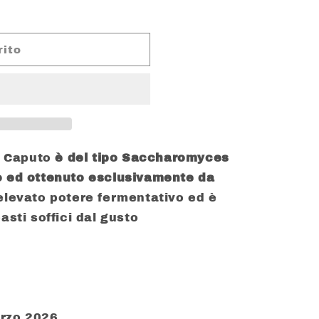
rito
no Caputo
è del tipo Saccharomyces
o ed ottenuto esclusivamente da
 elevato potere fermentativo ed è
asti soffici dal gusto
arzo 2026