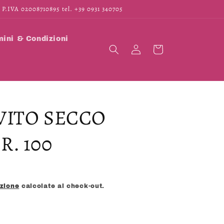
 P.IVA 02008710895 tel. +39 0931 340705
ini & Condizioni
Accedi
Carrello
VITO SECCO
R. 100
izione
calcolate al check-out.