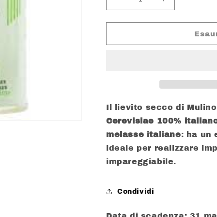
Diminuisci
Aumenta
quantità
quantità
per
per
CAPUTO
CAPUTO
Esau
LIEVITO
LIEVITO
SECCO
SECCO
NATURALE
NATURALE
GR.
GR.
100
100
Il lievito secco di Muli
Cerevisiae 100% italian
melasse italiane
: ha un
ideale per realizzare imp
impareggiabile.
Condividi
Data di scadenza: 31 m