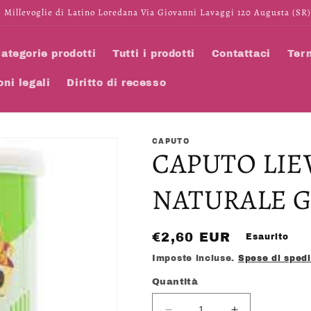
 Millevoglie di Latino Loredana Via Giovanni Lavaggi 120 Augusta (SR)
ategorie prodotti
Tutti i prodotti
Contattaci
Term
oni legali
Diritto di recesso
CAPUTO
CAPUTO LIE
NATURALE G
Prezzo
€2,60 EUR
Esaurito
di
Imposte incluse.
Spese di sped
listino
Quantità