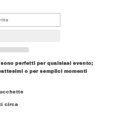
rito
LOW
sono perfetti per qualsiasi evento;
battesimi o per semplici momenti
Zucchette
i circa