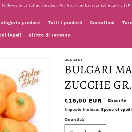
 Millevoglie di Latino Loredana Via Giovanni Lavaggi 120 Augusta (SR)
ategorie prodotti
Tutti i prodotti
Contattaci
Term
oni legali
Diritto di recesso
BULGARI
BULGARI M
ZUCCHE GR.
Prezzo
€15,00 EUR
Esaurito
di
Imposte incluse.
Spese di sped
listino
Quantità