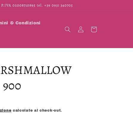
 P.IVA 02008710895 tel. +39 0931 340705
ini & Condizioni
Accedi
Carrello
ARSHMALLOW
 900
izione
calcolate al check-out.