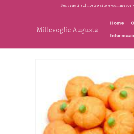
Vai
Benvenuti sul nostro sito e-commerce -
direttamente
ai contenuti
Home
C
Millevoglie Augusta
Informazi
Passa alle
informazioni
sul prodotto