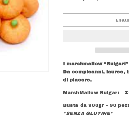
Diminuisci
Aumenta
quantità
quantità
per
per
BULGARI
BULGARI
Esau
MARSHMALLOW
MARSHMAL
ZUCCHE
ZUCCHE
GR.
GR.
900
900
I marshmallow “Bulgari” 
Da compleanni, lauree, 
di piacere.
MarshMallow Bulgari – 
Busta da 900gr – 90 pezz
*SENZA GLUTINE*