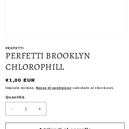
Apri
contenuti
multimediali
PERFETTI
PERFETTI BROOKLYN
1
in
finestra
CHLOROPHILL
modale
Prezzo
€1,00 EUR
di
Imposte incluse.
Spese di spedizione
calcolate al check-out.
listino
Quantità
Diminuisci
Aumenta
quantità
quantità
per
per