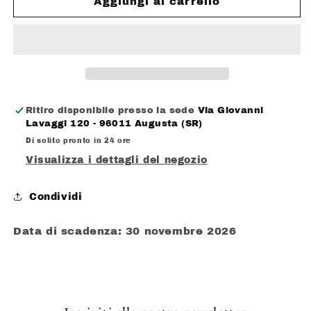
PERFETTI
PERFETTI
Aggiungi al carrello
BROOKLYN
BROOKLYN
CHLOROPHILL
CHLOROPHILL
Ritiro disponibile presso la sede
Via Giovanni
Lavaggi 120 - 96011 Augusta (SR)
Di solito pronto in 24 ore
Visualizza i dettagli del negozio
Condividi
Data di scadenza: 30 novembre 2026