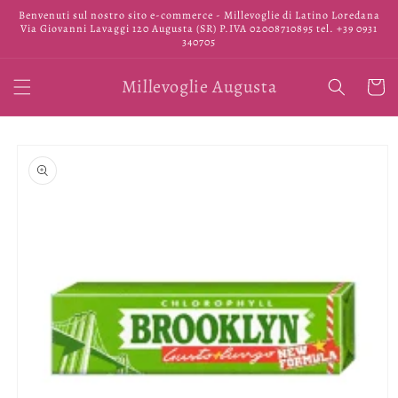
Vai
Benvenuti sul nostro sito e-commerce - Millevoglie di Latino Loredana
direttamente
Via Giovanni Lavaggi 120 Augusta (SR) P.IVA 02008710895 tel. +39 0931
ai contenuti
340705
Millevoglie Augusta
Carrell
Passa alle
informazioni
sul prodotto